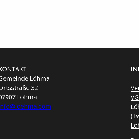
KONTAKT
I
Gemeinde Löhma
Ortsstraße 32
Ve
07907 Löhma
VG
info@loehma.com
Lö
(Tw
Lö