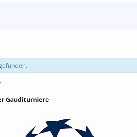
tgefunden.
r
er Gauditurniere