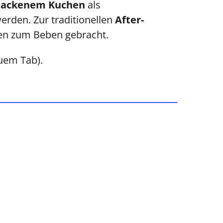
backenem Kuchen
als
rden. Zur traditionellen
After-
den zum Beben gebracht.
euem Tab).