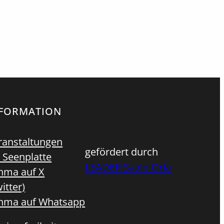
NFORMATION
ranstaltungen
gefördert durch
 Seenplatte
LEADER Saale-Orla
hma auf X
itter)
hma auf Whatsapp