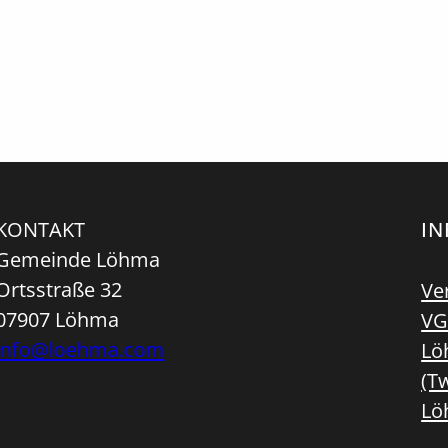
KONTAKT
I
Gemeinde Löhma
Ortsstraße 32
Ve
07907 Löhma
VG
info@loehma.com
Lö
(Tw
Lö