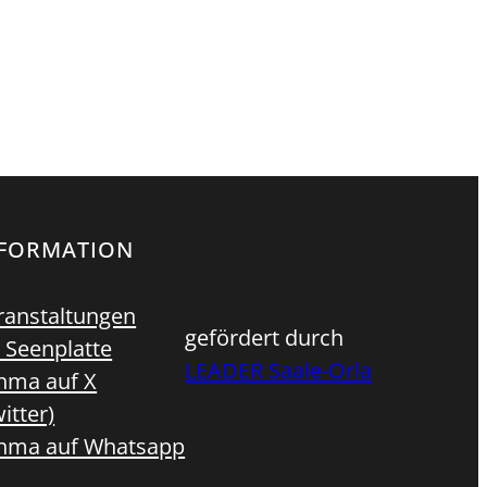
NFORMATION
ranstaltungen
gefördert durch
 Seenplatte
LEADER Saale-Orla
hma auf X
itter)
hma auf Whatsapp