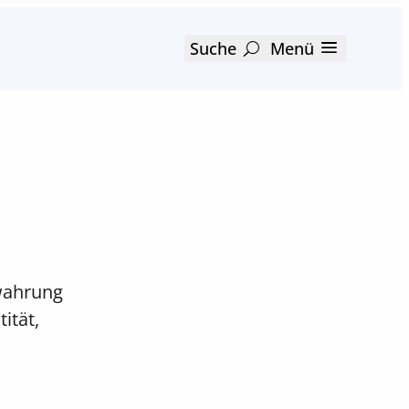
Suche
Menü
ewahrung
ität,