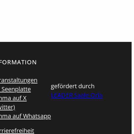
kbar:
echts
Sarg
NFORMATION
ranstaltungen
gefördert durch
 Seenplatte
LEADER Saale-Orla
hma auf X
itter)
hma auf Whatsapp
rierefreiheit