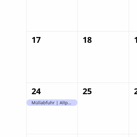
0
0
17
18
Veranstaltungen,
Veranstaltun
1
0
24
25
Veranstaltung,
Veranstaltun
Müllabfuhr | Altpapierbehälter