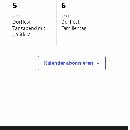
1
1
5
6
ltung,
Veranstaltung,
Veranstaltung,
20:00
13:00
Dorffest –
Dorffest –
Tanzabend mit
Familientag
„Zeitlos“
Kalender abonnieren