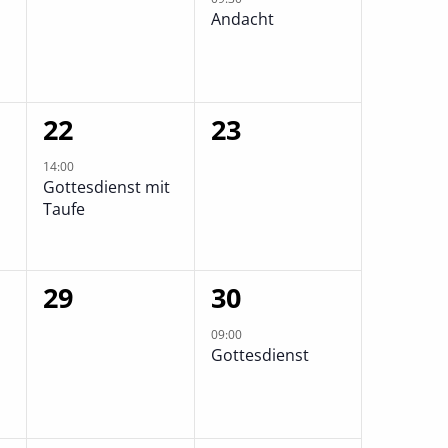
Andacht
1
0
22
23
ltungen,
Veranstaltung,
Veranstaltungen,
14:00
Gottesdienst mit
Taufe
0
1
29
30
ltungen,
Veranstaltungen,
Veranstaltung,
09:00
Gottesdienst