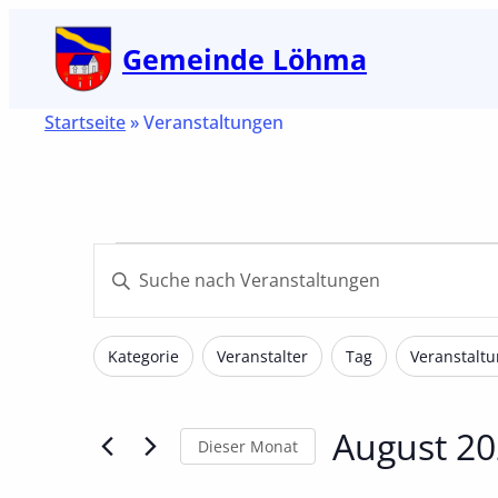
Gemeinde Löhma
Startseite
»
Veranstaltungen
Veranstaltungen
Veranstaltungen
Bitte
Suche
Schlüsselwort
und
eingeben.
Filter
Das
Kategorie
Veranstalter
Tag
Veranstaltu
Ansichten,
Suche
Ändern
nach
Navigation
der
August 2
Veranstaltungen
Formular-
Dieser Monat
Schlüsselwort.
Eingabefelder
Datum