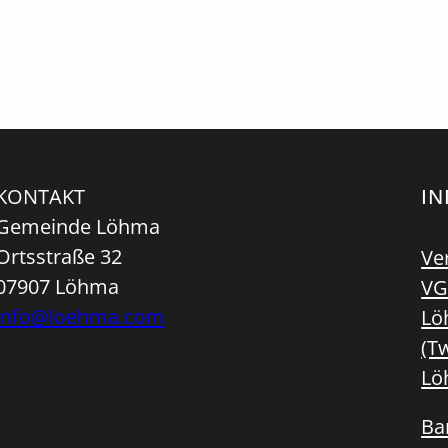
KONTAKT
I
Gemeinde Löhma
Ortsstraße 32
Ve
07907 Löhma
VG
info@loehma.com
Lö
(Tw
Lö
Bar