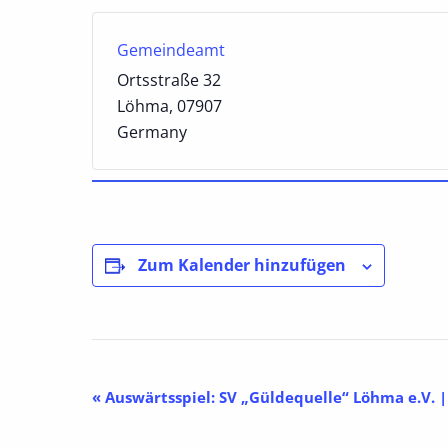
Gemeindeamt
Ortsstraße 32
Löhma
,
07907
Germany
Zum Kalender hinzufügen
Veranstaltung-
«
Auswärtsspiel: SV „Güldequelle“ Löhma e.V. |
Navigation