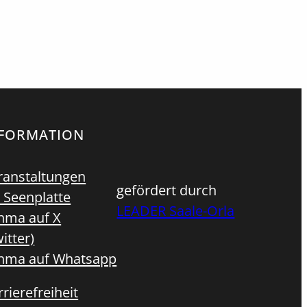
NFORMATION
ranstaltungen
gefördert durch
 Seenplatte
LEADER Saale-Orla
hma auf X
itter)
hma auf Whatsapp
rierefreiheit