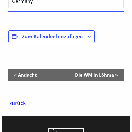
Germany
Zum Kalender hinzufügen
Veranstaltung-
«
Andacht
Die WM in Löhma
»
Navigation
zurück