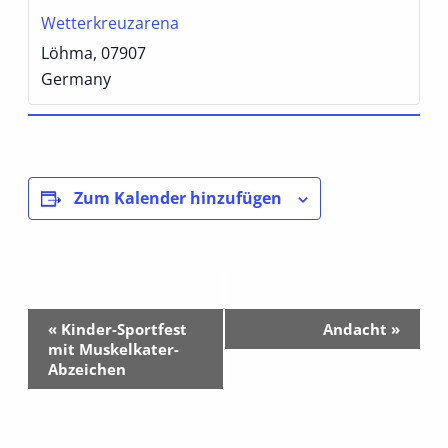
Wetterkreuzarena
Löhma
,
07907
Germany
Zum Kalender hinzufügen
Veranstaltung-
«
Kinder-Sportfest
Andacht
»
Navigation
mit Muskelkater-
Abzeichen