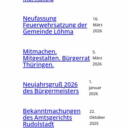
Auslage
Neufassung
Ortsges
16.
Feuerwehrsatzung der
g der 
März
Gemeinde Löhma
2026
Bekann
Mitmachen.
die öffe
5.
Mitgestalten. Bürgerrat
Auslegu
März
Thüringen.
Gestalt
2026
Gemein
1.
Neujahrsgruß 2026
Januar
des Bürgermeisters
Wahl zu
2026
Deutsc
am 23.0
Wählerv
Bekanntmachungen
22.
Wahlsc
des Amtsgerichts
Oktober
Rudolstadt
2025