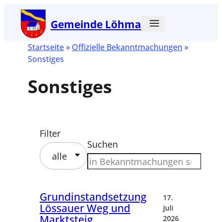
Zum
Gemeinde Löhma
Inhalt
springen
Startseite
»
Offizielle Bekanntmachungen
»
Sonstiges
Sonstiges
Filter
Suchen
alle
Grundinstandsetzung
Frühjah
17.
Lössauer Weg und
Gemein
Juli
Marktsteig
2026