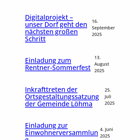
Neujah
2025 de
Digitalprojekt –
16.
Bürgerm
unser Dorf geht den
September
nächsten großen
2025
Schritt
Gemein
mit neu
13.
Einladung zum
August
Rentner-Sommerfest
2025
Gemein
eigene
Kanal
Inkrafttreten der
25.
Ortsgestaltungssatzung
Juli
der Gemeinde Löhma
2025
Einladung zur
4. Juni
Einwohnerversammlun
2025
g