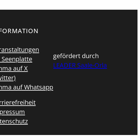
NFORMATION
ranstaltungen
gefördert durch
 Seenplatte
LEADER Saale-Orla
hma auf X
itter)
hma auf Whatsapp
rierefreiheit
pressum
tenschutz