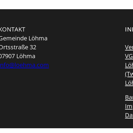
KONTAKT
I
Gemeinde Löhma
Ortsstraße 32
Ve
07907 Löhma
VG
info@loehma.com
Lö
(Tw
Lö
Bar
Im
Da