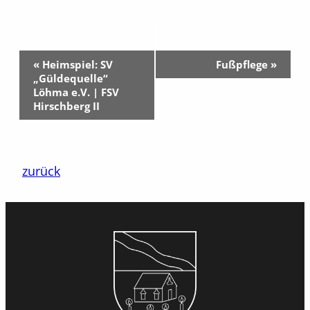
Veranstaltung-
«
Heimspiel: SV
Fußpflege
»
Navigation
„Güldequelle“
Löhma e.V. | FSV
Hirschberg II
zurück