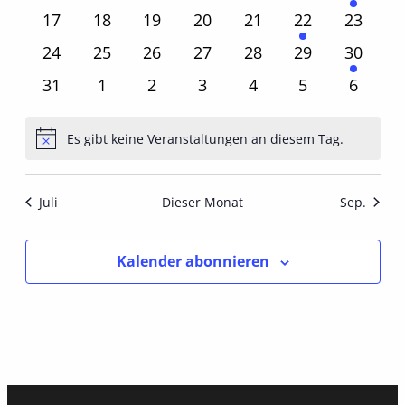
Veranstaltungen
Veranstaltungen
Veranstaltungen
Veranstaltungen
Veranstaltungen
Veranstaltung
Veranst
0
0
0
0
0
1
0
17
18
19
20
21
22
23
Veranstaltungen
Veranstaltungen
Veranstaltungen
Veranstaltungen
Veranstaltungen
Veranstaltung
Veranst
0
0
0
0
0
0
1
24
25
26
27
28
29
30
Veranstaltungen
Veranstaltungen
Veranstaltungen
Veranstaltungen
Veranstaltungen
Veranstaltung
Veranst
0
0
0
0
0
0
0
31
1
2
3
4
5
6
Veranstaltungen
Veranstaltungen
Veranstaltungen
Veranstaltungen
Veranstaltungen
Veranstaltun
Verans
Es gibt keine Veranstaltungen an diesem Tag.
Hinweis
Juli
Dieser Monat
Sep.
Kalender abonnieren