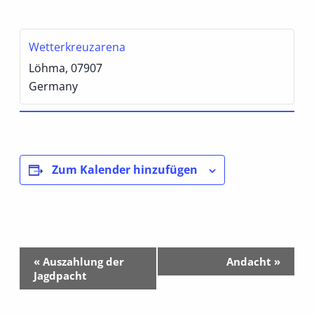
Wetterkreuzarena
Löhma
,
07907
Germany
Zum Kalender hinzufügen
Veranstaltung-
«
Auszahlung der
Andacht
»
Navigation
Jagdpacht