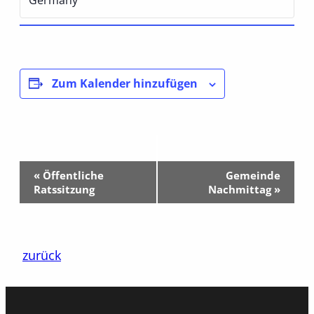
Zum Kalender hinzufügen
Veranstaltung-
«
Öffentliche
Gemeinde
Navigation
Ratssitzung
Nachmittag
»
zurück