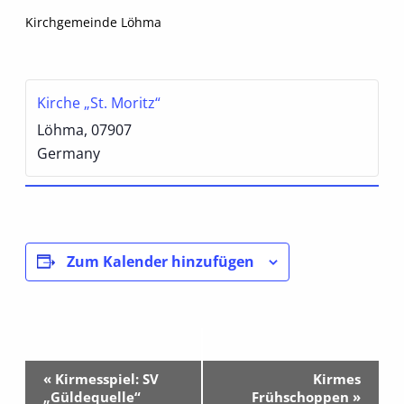
Kirchgemeinde Löhma
Kirche „St. Moritz“
Löhma
,
07907
Germany
Zum Kalender hinzufügen
Veranstaltung-
«
Kirmesspiel: SV
Kirmes
Navigation
„Güldequelle“
Frühschoppen
»