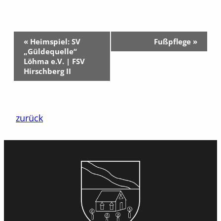
Veranstaltung-
«
Heimspiel: SV
Fußpflege
»
Navigation
„Güldequelle“
Löhma e.V. | FSV
Hirschberg II
zurück