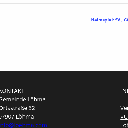
Heimspiel: SV „G
KONTAKT
I
Gemeinde Löhma
Ortsstraße 32
Ve
07907 Löhma
VG
info@loehma.com
Lö