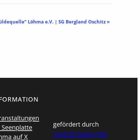
üldequelle“ Löhma e.V. | SG Bergland Oschitz
»
NFORMATION
ranstaltungen
gefördert durch
 Seenplatte
LEADER Saale-Orla
hma auf X