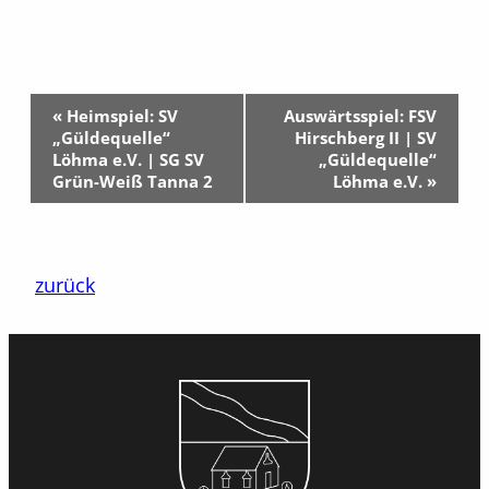
Veranstaltung-
«
Heimspiel: SV
Auswärtsspiel: FSV
Navigation
„Güldequelle“
Hirschberg II | SV
Löhma e.V. | SG SV
„Güldequelle“
Grün-Weiß Tanna 2
Löhma e.V.
»
zurück