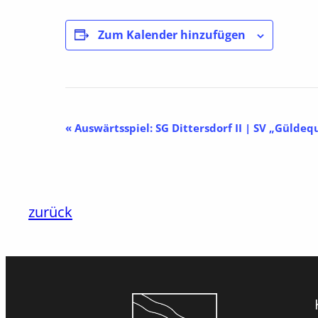
Zum Kalender hinzufügen
Veranstaltung-
«
Auswärtsspiel: SG Dittersdorf II | SV „Güldeq
Navigation
zurück