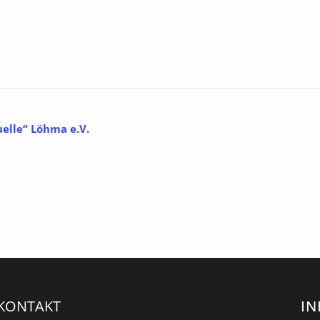
uelle“ Löhma e.V.
KONTAKT
I