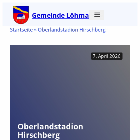
Zum
Gemeinde Löhma
Inhalt
springen
Startseite
»
Oberlandstadion Hirschberg
7. April 2026
Oberlandstadion
Hirschberg