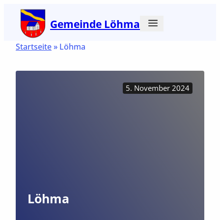
Zum
Gemeinde Löhma
Inhalt
springen
Startseite
»
Löhma
5. November 2024
Löhma