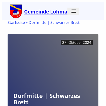
Zum
Gemeinde Löhma
Inhalt
springen
Startseite
»
Dorfmitte | Schwarzes Brett
27. Oktober 2024
Dorfmitte | Schwarzes
Brett