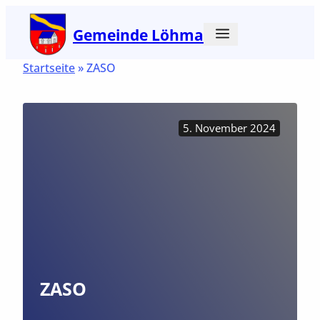
Zum
Gemeinde Löhma
Inhalt
springen
Startseite
»
ZASO
5. November 2024
ZASO