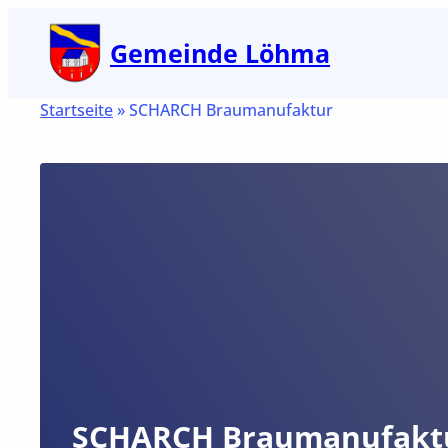
Zum
Gemeinde Löhma
Inhalt
springen
Startseite
»
SCHARCH Braumanufaktur
SCHARCH Braumanufakt