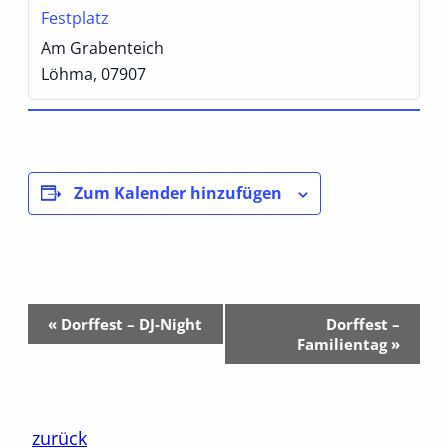
Festplatz
Am Grabenteich
Löhma
,
07907
Zum Kalender hinzufügen
Veranstaltung-
«
Dorffest – DJ-Night
Dorffest –
Navigation
Familientag
»
zurück